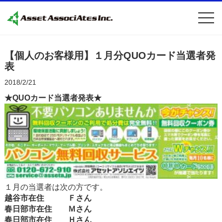
togg
navi
【個人のお客様用】１月分QUOカード当選者発
表
2018/2/21
★QUOカード当選者発表★
１月の当選者は次の方です。
越谷市在住 Ｆさん
春日部市在住 Ｍさん
春日部市在住 Ｈさん