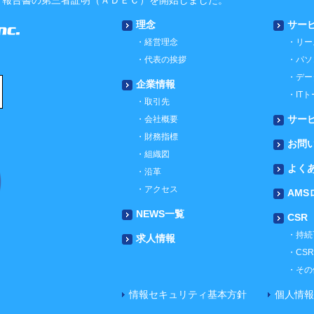
了報告書の第三者証明（ＡＤＥＣ）を開始しました。
理念
サー
経営理念
リー
代表の挨拶
パソ
デー
企業情報
IT
取引先
サー
会社概要
財務指標
お問
組織図
よく
沿革
アクセス
AMS
NEWS一覧
CSR
持続
求人情報
CS
その
情報セキュリティ基本方針
個人情報