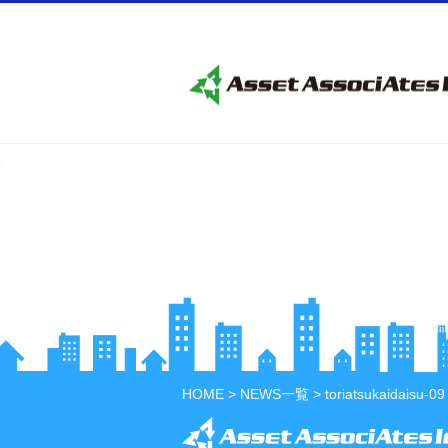
HOME
>
NEWS一覧
> toriatsukaidaisu-09