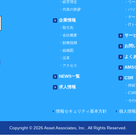
経営理念
リー
代表の挨拶
パソ
デー
企業情報
IT
取引先
サー
会社概要
財務指標
お問
組織図
よく
沿革
アクセス
AMS
NEWS一覧
CSR
持続
求人情報
CS
その
情報セキュリティ基本方針
個人情報
Copyright © 2026 Asset Associates, Inc.. All Rights Reserved.