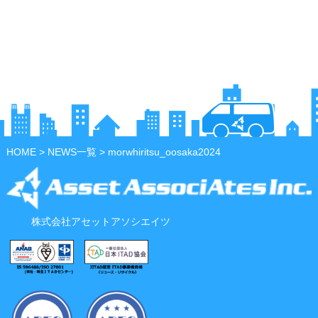
HOME
>
NEWS一覧
> morwhiritsu_oosaka2024
株式会社アセットアソシエイツ