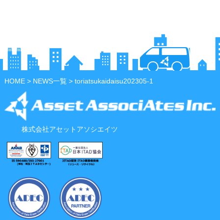
HOME
>
NEWS一覧
> toriatsukaidaisu202305-1
株式会社アセットアソシエイツ